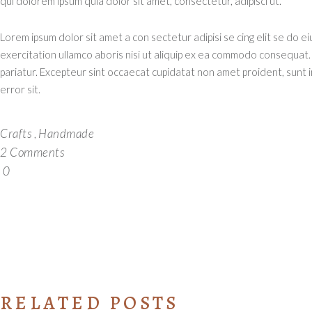
qui dolorem ipsum quia dolor sit amet, consectetur, adipisci ut.
Lorem ipsum dolor sit amet a con sectetur adipisi se cing elit se do 
exercitation ullamco aboris nisi ut aliquip ex ea commodo consequat. D
pariatur. Excepteur sint occaecat cupidatat non amet proident, sunt in
error sit.
Crafts
Handmade
,
2 Comments
0
RELATED POSTS