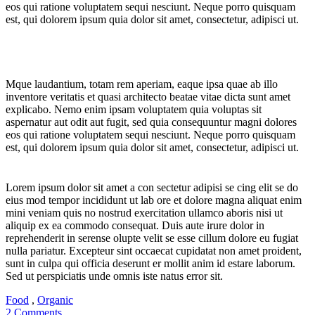
eos qui ratione voluptatem sequi nesciunt. Neque porro quisquam
est, qui dolorem ipsum quia dolor sit amet, consectetur, adipisci ut.
Mque laudantium, totam rem aperiam, eaque ipsa quae ab illo
inventore veritatis et quasi architecto beatae vitae dicta sunt amet
explicabo. Nemo enim ipsam voluptatem quia voluptas sit
aspernatur aut odit aut fugit, sed quia consequuntur magni dolores
eos qui ratione voluptatem sequi nesciunt. Neque porro quisquam
est, qui dolorem ipsum quia dolor sit amet, consectetur, adipisci ut.
Lorem ipsum dolor sit amet a con sectetur adipisi se cing elit se do
eius mod tempor incididunt ut lab ore et dolore magna aliquat enim
mini veniam quis no nostrud exercitation ullamco aboris nisi ut
aliquip ex ea commodo consequat. Duis aute irure dolor in
reprehenderit in serense olupte velit se esse cillum dolore eu fugiat
nulla pariatur. Excepteur sint occaecat cupidatat non amet proident,
sunt in culpa qui officia deserunt er mollit anim id estare laborum.
Sed ut perspiciatis unde omnis iste natus error sit.
Food
,
Organic
2 Comments