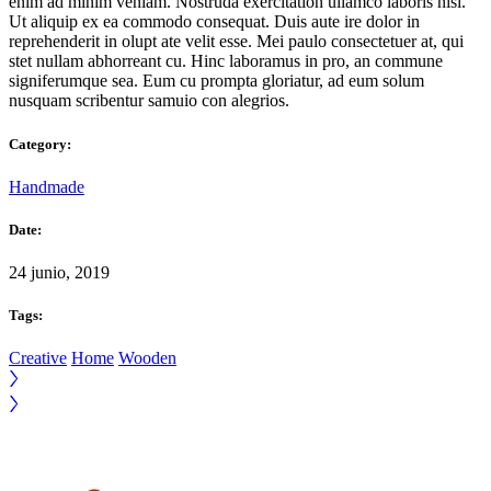
enim ad minim veniam. Nostruda exercitation ullamco laboris nisi.
Ut aliquip ex ea commodo consequat. Duis aute ire dolor in
reprehenderit in olupt ate velit esse. Mei paulo consectetuer at, qui
stet nullam abhorreant cu. Hinc laboramus in pro, an commune
signiferumque sea. Eum cu prompta gloriatur, ad eum solum
nusquam scribentur samuio con alegrios.
Category:
Handmade
Date:
24 junio, 2019
Tags:
Creative
Home
Wooden